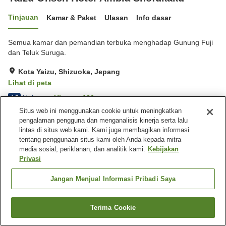
Tinjauan
Kamar & Paket
Ulasan
Info dasar
Semua kamar dan pemandian terbuka menghadap Gunung Fuji
dan Teluk Suruga.
Kota Yaizu, Shizuoka, Jepang
Lihat di peta
Hebat
Ulasan:
130
4.5
Situs web ini menggunakan cookie untuk meningkatkan
pengalaman pengguna dan menganalisis kinerja serta lalu
Fasilitas properti
lintas di situs web kami. Kami juga membagikan informasi
tentang penggunaan situs kami oleh Anda kepada mitra
Tempat parkir
Sauna
media sosial, periklanan, dan analitik kami.
Kebijakan
Kolam renang
Lounge
Privasi
Beranda
Jepang
Shizuoka
Kota Yaizu
Jangan Menjual Informasi Pribadi Saya
Yaizu Onsen Hotel Ambia Shofukaku
Terima Cookie
Cari kamar