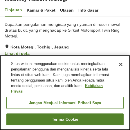
Tinjauan
Kamar & Paket
Ulasan
Info dasar
Dapatkan pengalaman menginap yang nyaman di resor mewah
di atas bukit, yang menghadap ke Sirkuit Motorsport Twin Ring
Motegi.
Kota Motegi, Tochigi, Jepang
Lihat di peta
Hebat
Ulasan:
426
4.5
Situs web ini menggunakan cookie untuk meningkatkan
pengalaman pengguna dan menganalisis kinerja serta lalu
lintas di situs web kami. Kami juga membagikan informasi
Fasilitas properti
tentang penggunaan situs kami oleh Anda kepada mitra
media sosial, periklanan, dan analitik kami.
Kebijakan
Tempat parkir
Mandi jet
Privasi
Spa / Salon kecantikan
Restoran
Jangan Menjual Informasi Pribadi Saya
Beranda
Jepang
Tochigi
Kota Motegi
Mobility Resort Motegi
Terima Cookie
Cari kamar