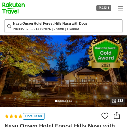
to
BARU
top
page
Nasu Onsen Hotel Forest Hills Nasu with Dogs
20/08/2026
-
21/08/2026
|
2 tamu
|
1 kamar
132
Hotel resor
Nasu Onsen Hotel Forest Hills Nasu with