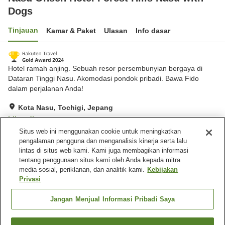
Dogs
Tinjauan
Kamar & Paket
Ulasan
Info dasar
Hotel ramah anjing. Sebuah resor persembunyian bergaya di
Dataran Tinggi Nasu. Akomodasi pondok pribadi. Bawa Fido
dalam perjalanan Anda!
Kota Nasu, Tochigi, Jepang
Lihat di peta
Situs web ini menggunakan cookie untuk meningkatkan
Hebat
Ulasan:
136
4.3
pengalaman pengguna dan menganalisis kinerja serta lalu
lintas di situs web kami. Kami juga membagikan informasi
tentang penggunaan situs kami oleh Anda kepada mitra
Fasilitas properti
media sosial, periklanan, dan analitik kami.
Kebijakan
Restoran
Makan pribadi
Privasi
Ramah hewan peliharaan di
Mesin penjual otomatis
dalam gedung
Jangan Menjual Informasi Pribadi Saya
Beranda
Jepang
Tochigi
Kota Nasu