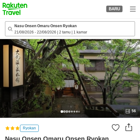
to
BARU
top
page
Nasu Onsen Omaru Onsen Ryokan
21/08/2026
-
22/08/2026
|
2 tamu
|
1 kamar
56
Ryokan
Nasu Onsen Omaru Onsen Ryokan