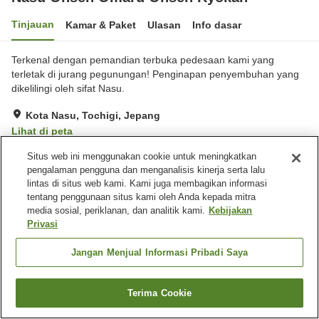
Tinjauan
Kamar & Paket
Ulasan
Info dasar
Terkenal dengan pemandian terbuka pedesaan kami yang
terletak di jurang pegunungan! Penginapan penyembuhan yang
dikelilingi oleh sifat Nasu.
Kota Nasu, Tochigi, Jepang
Lihat di peta
Hebat
Ulasan:
143
4.6
Situs web ini menggunakan cookie untuk meningkatkan
pengalaman pengguna dan menganalisis kinerja serta lalu
lintas di situs web kami. Kami juga membagikan informasi
Fasilitas properti
tentang penggunaan situs kami oleh Anda kepada mitra
media sosial, periklanan, dan analitik kami.
Kebijakan
Tempat parkir
Spa / Salon kecantikan
Privasi
Lounge
Mesin penjual otomatis
Jangan Menjual Informasi Pribadi Saya
Beranda
Jepang
Tochigi
Kota Nasu
Nasu Onsen Omaru Onsen Ryokan
Terima Cookie
Cari kamar