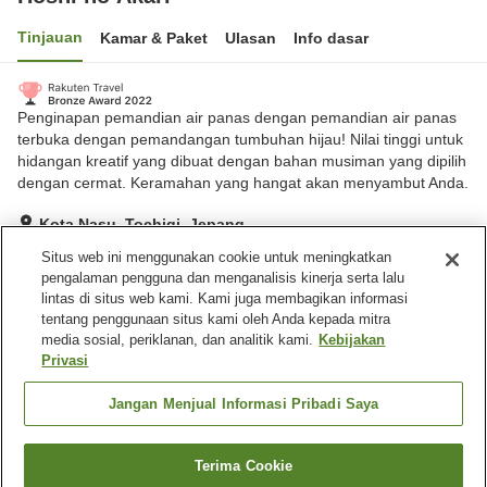
Tinjauan
Kamar & Paket
Ulasan
Info dasar
Penginapan pemandian air panas dengan pemandian air panas
terbuka dengan pemandangan tumbuhan hijau! Nilai tinggi untuk
hidangan kreatif yang dibuat dengan bahan musiman yang dipilih
dengan cermat. Keramahan yang hangat akan menyambut Anda.
Kota Nasu, Tochigi, Jepang
Lihat di peta
Situs web ini menggunakan cookie untuk meningkatkan
pengalaman pengguna dan menganalisis kinerja serta lalu
Hebat
Ulasan:
555
4.4
lintas di situs web kami. Kami juga membagikan informasi
tentang penggunaan situs kami oleh Anda kepada mitra
media sosial, periklanan, dan analitik kami.
Kebijakan
Fasilitas properti
Privasi
Tempat parkir
Spa / Salon kecantikan
Pemandian udara terbuka
Ruang karaoke
Jangan Menjual Informasi Pribadi Saya
(air panas)
Terima Cookie
Cari kamar
Beranda
Jepang
Tochigi
Kota Nasu
Hoshi no Akari