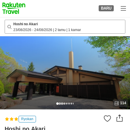
to
BARU
top
page
Hoshi no Akari
23/08/2026
-
24/08/2026
|
2 tamu
|
1 kamar
114
Ryokan
Hoshi no Akari