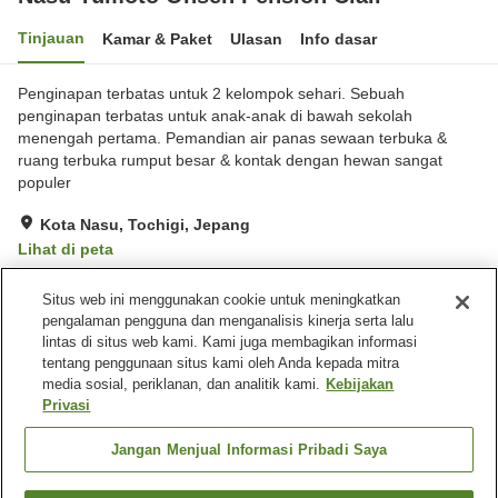
Tinjauan
Kamar & Paket
Ulasan
Info dasar
Penginapan terbatas untuk 2 kelompok sehari. Sebuah
penginapan terbatas untuk anak-anak di bawah sekolah
menengah pertama. Pemandian air panas sewaan terbuka &
ruang terbuka rumput besar & kontak dengan hewan sangat
populer
Kota Nasu, Tochigi, Jepang
Lihat di peta
Luar biasa
Ulasan:
18
4.9
Situs web ini menggunakan cookie untuk meningkatkan
pengalaman pengguna dan menganalisis kinerja serta lalu
lintas di situs web kami. Kami juga membagikan informasi
Fasilitas properti
tentang penggunaan situs kami oleh Anda kepada mitra
Tempat parkir
Pemandian udara terbuka
media sosial, periklanan, dan analitik kami.
Kebijakan
(air panas)
Privasi
Pemandian besar (air
panas)
Jangan Menjual Informasi Pribadi Saya