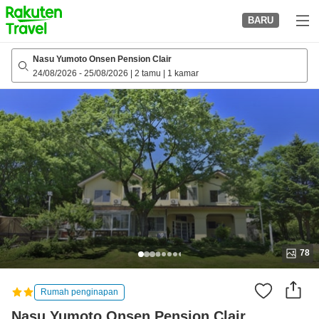
to
BARU
top
page
Nasu Yumoto Onsen Pension Clair
24/08/2026
-
25/08/2026
|
2 tamu
|
1 kamar
78
Rumah penginapan
Nasu Yumoto Onsen Pension Clair