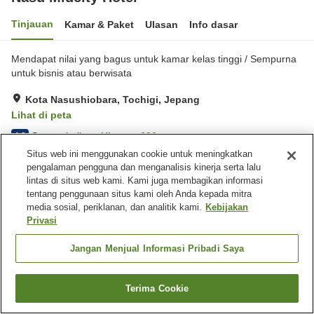
Tinjauan
Kamar & Paket
Ulasan
Info dasar
Mendapat nilai yang bagus untuk kamar kelas tinggi / Sempurna
untuk bisnis atau berwisata
Kota Nasushiobara, Tochigi, Jepang
Lihat di peta
Sangat baik
Ulasan:
696
4.2
Situs web ini menggunakan cookie untuk meningkatkan
pengalaman pengguna dan menganalisis kinerja serta lalu
Fasilitas properti
lintas di situs web kami. Kami juga membagikan informasi
tentang penggunaan situs kami oleh Anda kepada mitra
Tempat parkir
Mesin penjual otomatis
media sosial, periklanan, dan analitik kami.
Kebijakan
Restoran Barat
Laundry berbayar
Privasi
Beranda
Jepang
Tochigi
Kota Nasushiobara
Jangan Menjual Informasi Pribadi Saya
Nasu Midcity Hotel
Terima Cookie
Cari kamar