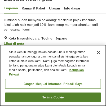
Tinjauan
Kamar & Paket
Ulasan
Info dasar
Iluminasi sudah menyala sekarang! Meskipun pajak konsumsi
lokal telah naik menjadi 10%, kami tetap mempertahankan tarif
pemesanan kami!
Kota Nasushiobara, Tochigi, Jepang
Lihat di peta
Sangat baik
Ulasan:
203
4.2
Situs web ini menggunakan cookie untuk meningkatkan
pengalaman pengguna dan menganalisis kinerja serta lalu
lintas di situs web kami. Kami juga membagikan informasi
Fasilitas properti
tentang penggunaan situs kami oleh Anda kepada mitra
media sosial, periklanan, dan analitik kami.
Kebijakan
Tempat parkir
Mandi jet
Privasi
Spa / Salon kecantikan
Mesin penjual otomatis
Jangan Menjual Informasi Pribadi Saya
Beranda
Jepang
Tochigi
Kota Nasushiobara
Business Hotel Ajisai
Terima Cookie
Cari kamar