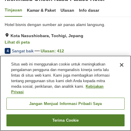
Tinjauan
Kamar & Paket
Ulasan
Info dasar
Hotel bisnis dengan sumber air panas alami langsung.
Kota Nasushiobara, Tochigi, Jepang
Lihat di peta
Sangat baik
Ulasan:
412
4
Situs web ini menggunakan cookie untuk meningkatkan
Fasilitas properti
pengalaman pengguna dan menganalisis kinerja serta lalu
lintas di situs web kami. Kami juga membagikan informasi
Tempat parkir
Sauna
tentang penggunaan situs kami oleh Anda kepada mitra
Mesin penjual otomatis
Laundry berbayar
media sosial, periklanan, dan analitik kami.
Kebijakan
Privasi
Beranda
Jepang
Tochigi
Kota Nasushiobara
Nishinasu Onsen Nasu Palace Hotel
Jangan Menjual Informasi Pribadi Saya
Terima Cookie
Cari kamar