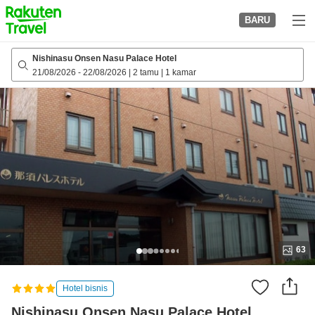
to
BARU
top
page
Nishinasu Onsen Nasu Palace Hotel
21/08/2026
-
22/08/2026
|
2 tamu
|
1 kamar
63
Hotel bisnis
Nishinasu Onsen Nasu Palace Hotel