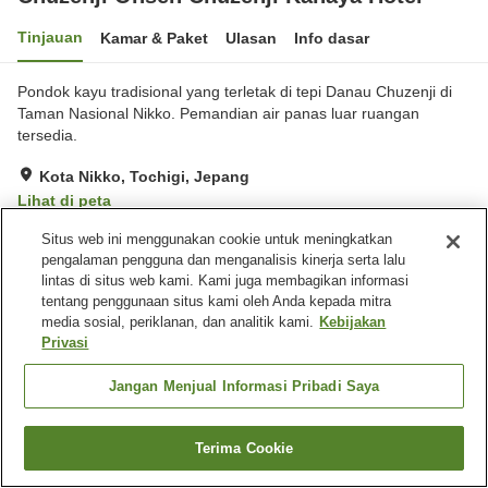
Tinjauan
Kamar & Paket
Ulasan
Info dasar
Pondok kayu tradisional yang terletak di tepi Danau Chuzenji di
Taman Nasional Nikko. Pemandian air panas luar ruangan
tersedia.
Kota Nikko, Tochigi, Jepang
Lihat di peta
Hebat
Ulasan:
465
4.4
Situs web ini menggunakan cookie untuk meningkatkan
pengalaman pengguna dan menganalisis kinerja serta lalu
lintas di situs web kami. Kami juga membagikan informasi
Fasilitas properti
tentang penggunaan situs kami oleh Anda kepada mitra
media sosial, periklanan, dan analitik kami.
Kebijakan
Tempat parkir
Spa / Salon kecantikan
Privasi
Restoran
Bar
Jangan Menjual Informasi Pribadi Saya
Beranda
Jepang
Tochigi
Kota Nikko
Chuzenji Onsen Chuzenji Kanaya Hotel
Terima Cookie
Cari kamar