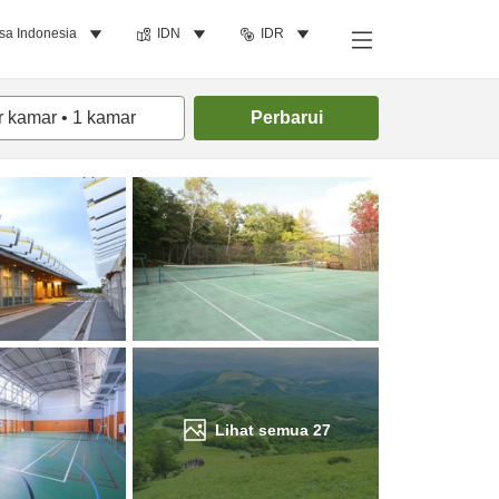
sa Indonesia
IDN
IDR
Cari kamar
r kamar
•
1
kamar
Perbarui
Lihat semua
27