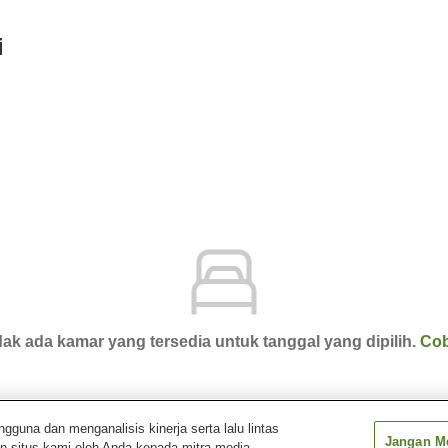
i
ak ada kamar yang tersedia untuk tanggal yang dipilih.
Cob
una dan menganalisis kinerja serta lalu lintas
Jangan Me
n situs kami oleh Anda kepada mitra media