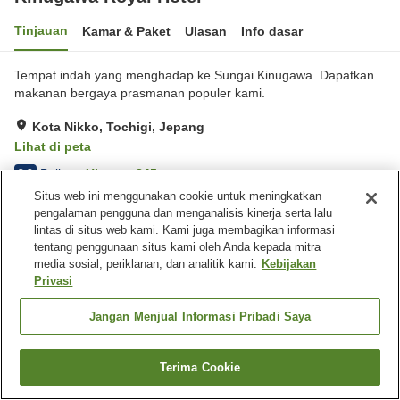
Tinjauan
Kamar & Paket
Ulasan
Info dasar
Tempat indah yang menghadap ke Sungai Kinugawa. Dapatkan
makanan bergaya prasmanan populer kami.
Kota Nikko, Tochigi, Jepang
Lihat di peta
Baik
Ulasan:
845
3.8
Situs web ini menggunakan cookie untuk meningkatkan
pengalaman pengguna dan menganalisis kinerja serta lalu
Fasilitas properti
lintas di situs web kami. Kami juga membagikan informasi
tentang penggunaan situs kami oleh Anda kepada mitra
Tempat parkir
Sauna
media sosial, periklanan, dan analitik kami.
Kebijakan
Spa / Salon kecantikan
Kolam renang
Privasi
Jangan Menjual Informasi Pribadi Saya
Beranda
Jepang
Tochigi
Kota Nikko
Kinugawa Royal Hotel
Terima Cookie
Cari kamar