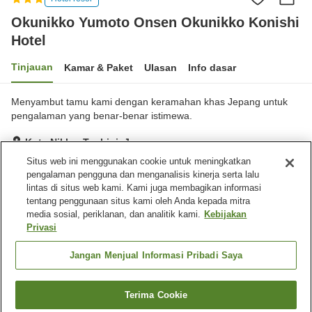
Okunikko Yumoto Onsen Okunikko Konishi
Hotel
Tinjauan
Kamar & Paket
Ulasan
Info dasar
Menyambut tamu kami dengan keramahan khas Jepang untuk
pengalaman yang benar-benar istimewa.
Kota Nikko, Tochigi, Jepang
Lihat di peta
Situs web ini menggunakan cookie untuk meningkatkan
pengalaman pengguna dan menganalisis kinerja serta lalu
Sangat baik
Ulasan:
63
4.2
lintas di situs web kami. Kami juga membagikan informasi
tentang penggunaan situs kami oleh Anda kepada mitra
media sosial, periklanan, dan analitik kami.
Kebijakan
Fasilitas properti
Privasi
Tempat parkir
Restoran
Lounge
Kafe
Jangan Menjual Informasi Pribadi Saya
Beranda
Jepang
Tochigi
Kota Nikko
Terima Cookie
Cari kamar
Okunikko Yumoto Onsen Okunikko Konishi Hotel