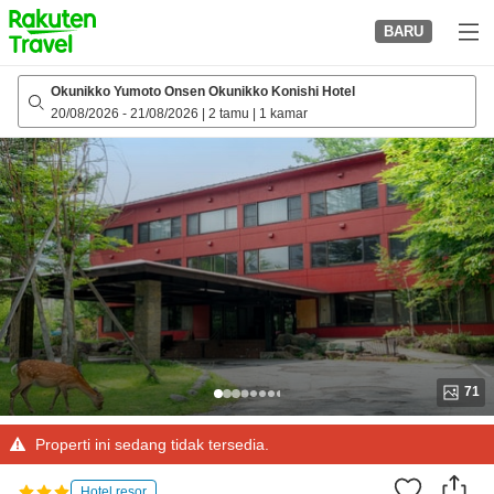
to
BARU
top
page
Okunikko Yumoto Onsen Okunikko Konishi Hotel
20/08/2026
-
21/08/2026
|
2 tamu
|
1 kamar
71
Properti ini sedang tidak tersedia.
Hotel resor