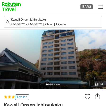
to
BARU
top
page
Kawaji Onsen Ichiryukaku
23/08/2026
-
24/08/2026
|
2 tamu
|
1 kamar
24
Ryokan
Kawaji Onsen Ichiryukaku