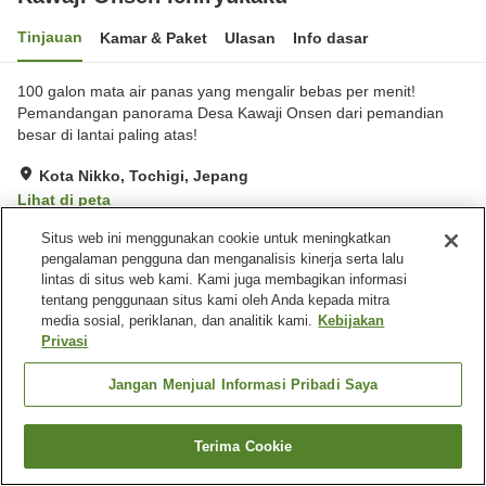
Tinjauan
Kamar & Paket
Ulasan
Info dasar
100 galon mata air panas yang mengalir bebas per menit!
Pemandangan panorama Desa Kawaji Onsen dari pemandian
besar di lantai paling atas!
Kota Nikko, Tochigi, Jepang
Lihat di peta
Baik
Ulasan:
727
3.8
Situs web ini menggunakan cookie untuk meningkatkan
pengalaman pengguna dan menganalisis kinerja serta lalu
lintas di situs web kami. Kami juga membagikan informasi
Fasilitas properti
tentang penggunaan situs kami oleh Anda kepada mitra
media sosial, periklanan, dan analitik kami.
Kebijakan
Tempat parkir
Spa / Salon kecantikan
Privasi
Mesin penjual otomatis
Toko
Jangan Menjual Informasi Pribadi Saya
Beranda
Jepang
Tochigi
Kota Nikko
Kawaji Onsen Ichiryukaku
Terima Cookie
Cari kamar