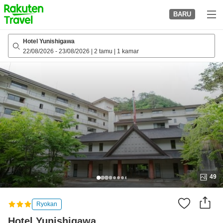
to
BARU
top
page
Hotel Yunishigawa
22/08/2026
-
23/08/2026
|
2 tamu
|
1 kamar
49
Ryokan
Hotel Yunishigawa