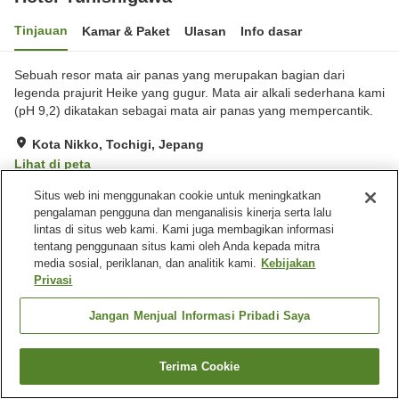
Tinjauan
Kamar & Paket
Ulasan
Info dasar
Sebuah resor mata air panas yang merupakan bagian dari
legenda prajurit Heike yang gugur. Mata air alkali sederhana kami
(pH 9,2) dikatakan sebagai mata air panas yang mempercantik.
Kota Nikko, Tochigi, Jepang
Lihat di peta
Sangat baik
Ulasan:
545
4
Situs web ini menggunakan cookie untuk meningkatkan
pengalaman pengguna dan menganalisis kinerja serta lalu
lintas di situs web kami. Kami juga membagikan informasi
Fasilitas properti
tentang penggunaan situs kami oleh Anda kepada mitra
media sosial, periklanan, dan analitik kami.
Kebijakan
Tempat parkir
Lounge
Privasi
Mesin penjual otomatis
Toko
Jangan Menjual Informasi Pribadi Saya
Beranda
Jepang
Tochigi
Kota Nikko
Hotel Yunishigawa
Terima Cookie
Cari kamar