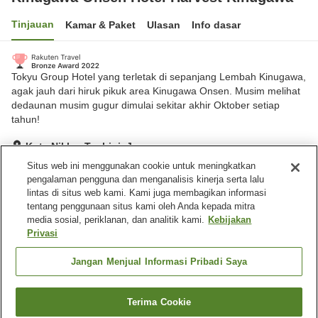
Tinjauan
Kamar & Paket
Ulasan
Info dasar
Tokyu Group Hotel yang terletak di sepanjang Lembah Kinugawa,
agak jauh dari hiruk pikuk area Kinugawa Onsen. Musim melihat
dedaunan musim gugur dimulai sekitar akhir Oktober setiap
tahun!
Kota Nikko, Tochigi, Jepang
Lihat di peta
Situs web ini menggunakan cookie untuk meningkatkan
pengalaman pengguna dan menganalisis kinerja serta lalu
Hebat
Ulasan:
336
4.3
lintas di situs web kami. Kami juga membagikan informasi
tentang penggunaan situs kami oleh Anda kepada mitra
media sosial, periklanan, dan analitik kami.
Kebijakan
Fasilitas properti
Privasi
Tempat parkir
Mandi jet
Sauna
Spa / Salon kecantikan
Jangan Menjual Informasi Pribadi Saya
Beranda
Jepang
Tochigi
Kota Nikko
Terima Cookie
Cari kamar
Kinugawa Onsen Hotel Harvest Kinugawa