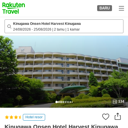
to
BARU
top
page
Kinugawa Onsen Hotel Harvest Kinugawa
24/08/2026
-
25/08/2026
|
2 tamu
|
1 kamar
134
Hotel resor
Kinugawa Onsen Hotel Harvest Kinugawa