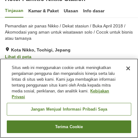
Tinjauan
Kamar & Paket
Ulasan
Info dasar
Pemandian air panas Nikko / Dekat stasiun / Buka April 2018 /
Akomodasi yang aman untuk wisatawan solo / Cocok untuk bisnis
atau tamasya
Kota Nikko, Tochigi, Jepang
Lihat di peta
Sangat baik
Ulasan:
111
4.1
Situs web ini menggunakan cookie untuk meningkatkan
pengalaman pengguna dan menganalisis kinerja serta lalu
lintas di situs web kami. Kami juga membagikan informasi
Fasilitas properti
tentang penggunaan situs kami oleh Anda kepada mitra
media sosial, periklanan, dan analitik kami.
Kebijakan
Tempat parkir
Lounge
Privasi
Mesin penjual otomatis
Toko
Jangan Menjual Informasi Pribadi Saya
Beranda
Jepang
Tochigi
Kota Nikko
Hotel Famitic Nikko Station
Terima Cookie
Cari kamar