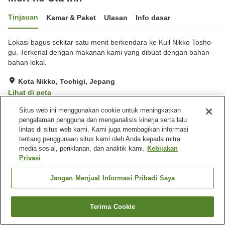
Tinjauan
Kamar & Paket
Ulasan
Info dasar
Lokasi bagus sekitar satu menit berkendara ke Kuil Nikko Tosho-
gu. Terkenal dengan makanan kami yang dibuat dengan bahan-
bahan lokal.
Kota Nikko, Tochigi, Jepang
Lihat di peta
Hebat
Ulasan:
73
4.6
Situs web ini menggunakan cookie untuk meningkatkan
pengalaman pengguna dan menganalisis kinerja serta lalu
lintas di situs web kami. Kami juga membagikan informasi
Fasilitas properti
tentang penggunaan situs kami oleh Anda kepada mitra
media sosial, periklanan, dan analitik kami.
Kebijakan
Tempat parkir
Mesin penjual otomatis
Privasi
Pengiriman ke rumah
Layanan bangun tidur
Jangan Menjual Informasi Pribadi Saya
Beranda
Jepang
Tochigi
Kota Nikko
Mori no Uta Inn
Terima Cookie
Cari kamar