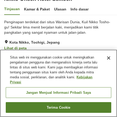
Tinjauan
Kamar & Paket
Ulasan
Info dasar
Penginapan terdekat dari situs Warisan Dunia, Kuil Nikko Tosho-
gu! Sekitar lima menit berjalan kaki, menjadikan kami titik
pangkalan yang sangat nyaman untuk jalan-jalan.
Kota Nikko, Tochigi, Jepang
Lihat di peta
Hebat
Ulasan:
38
4.4
Situs web ini menggunakan cookie untuk meningkatkan
pengalaman pengguna dan menganalisis kinerja serta lalu
lintas di situs web kami. Kami juga membagikan informasi
Fasilitas properti
tentang penggunaan situs kami oleh Anda kepada mitra
media sosial, periklanan, dan analitik kami.
Kebijakan
Wi-Fi
Mata air panas di dalam
Privasi
gedung
Sauna
Restoran
Jangan Menjual Informasi Pribadi Saya
Beranda
Jepang
Tochigi
Kota Nikko
Terima Cookie
Nikko Onsen Hotel Seikoen
Cari kamar