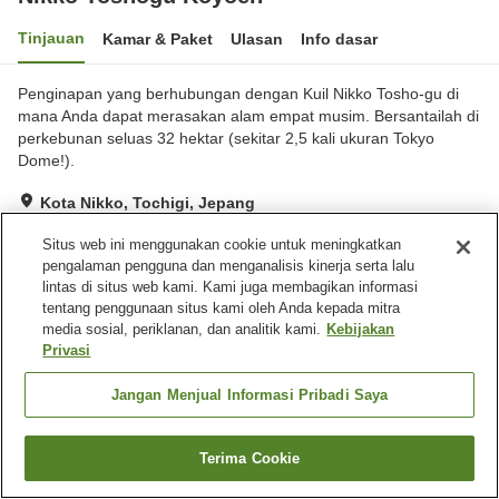
Tinjauan
Kamar & Paket
Ulasan
Info dasar
Penginapan yang berhubungan dengan Kuil Nikko Tosho-gu di
mana Anda dapat merasakan alam empat musim. Bersantailah di
perkebunan seluas 32 hektar (sekitar 2,5 kali ukuran Tokyo
Dome!).
Kota Nikko, Tochigi, Jepang
Lihat di peta
Situs web ini menggunakan cookie untuk meningkatkan
Sangat baik
Ulasan:
220
4.2
pengalaman pengguna dan menganalisis kinerja serta lalu
lintas di situs web kami. Kami juga membagikan informasi
tentang penggunaan situs kami oleh Anda kepada mitra
Fasilitas properti
media sosial, periklanan, dan analitik kami.
Kebijakan
Privasi
Tempat parkir
Restoran
Bar
Mesin penjual otomatis
Jangan Menjual Informasi Pribadi Saya
Beranda
Jepang
Tochigi
Kota Nikko
Terima Cookie
Nikko Toshogu Koyoen
Cari kamar