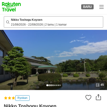
to
BARU
top
page
Nikko Toshogu Koyoen
21/08/2026
-
22/08/2026
|
2 tamu
|
1 kamar
45
Ryokan
Nikko Toshogu Koyoen