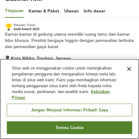
Tinjauan
Kamar & Paket
Ulasan
Info dasar
Kamar-kamar di gedung utama memiliki ruang tamu dan kamar
tidur khusus. Pondok bergaya Inggris dengan pemandian terbuka
dan pemandian gaya barat.
Kota Nikko, Tochigi, Jepang
Lihat di peta
Situs web ini menggunakan cookie untuk meningkatkan
pengalaman pengguna dan menganalisis kinerja serta lalu
Hebat
Ulasan:
184
4.5
lintas di situs web kami. Kami juga membagikan informasi
tentang penggunaan situs kami oleh Anda kepada mitra
media sosial, periklanan, dan analitik kami.
Kebijakan
Fasilitas properti
Privasi
Tempat parkir
Pemandian udara terbuka
(air panas)
Jangan Menjual Informasi Pribadi Saya
Pemandian besar
Terima Cookie
Cari kamar
Beranda
Jepang
Tochigi
Kota Nikko
Gasthof Ami