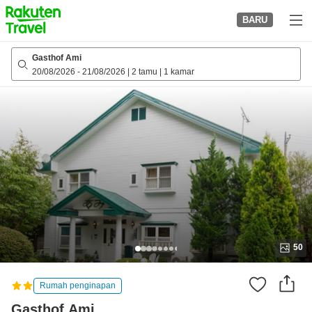
to
BARU
top
page
Gasthof Ami
20/08/2026
-
21/08/2026
|
2 tamu
|
1 kamar
50
Rumah penginapan
Gasthof Ami