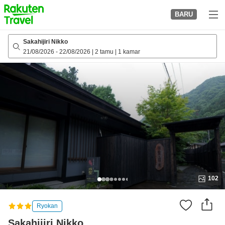
to
BARU
top
page
Sakahijiri Nikko
21/08/2026
-
22/08/2026
|
2 tamu
|
1 kamar
102
Ryokan
Sakahijiri Nikko