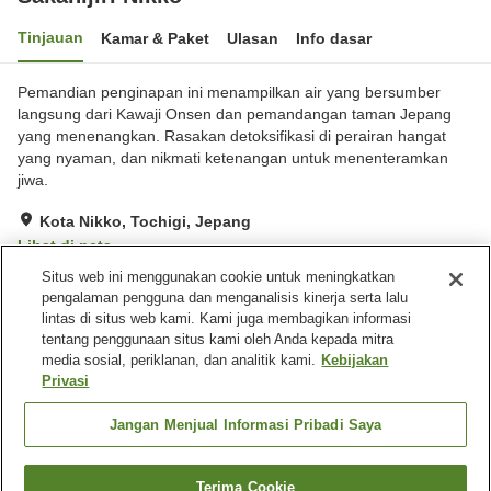
Tinjauan
Kamar & Paket
Ulasan
Info dasar
Pemandian penginapan ini menampilkan air yang bersumber
langsung dari Kawaji Onsen dan pemandangan taman Jepang
yang menenangkan. Rasakan detoksifikasi di perairan hangat
yang nyaman, dan nikmati ketenangan untuk menenteramkan
jiwa.
Kota Nikko, Tochigi, Jepang
Lihat di peta
Situs web ini menggunakan cookie untuk meningkatkan
Sangat baik
Ulasan:
153
4.1
pengalaman pengguna dan menganalisis kinerja serta lalu
lintas di situs web kami. Kami juga membagikan informasi
tentang penggunaan situs kami oleh Anda kepada mitra
Fasilitas properti
media sosial, periklanan, dan analitik kami.
Kebijakan
Pemandian udara terbuka
Pemandian besar
Privasi
(air panas)
Pemandian besar (air
Jangan Menjual Informasi Pribadi Saya
panas)
Terima Cookie