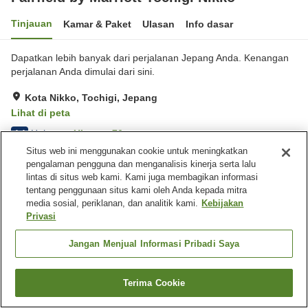
Tinjauan
Kamar & Paket
Ulasan
Info dasar
Dapatkan lebih banyak dari perjalanan Jepang Anda. Kenangan
perjalanan Anda dimulai dari sini.
Kota Nikko, Tochigi, Jepang
Lihat di peta
Hebat
Ulasan:
70
4.4
Situs web ini menggunakan cookie untuk meningkatkan
pengalaman pengguna dan menganalisis kinerja serta lalu
Fasilitas properti
lintas di situs web kami. Kami juga membagikan informasi
tentang penggunaan situs kami oleh Anda kepada mitra
Wi-Fi
Lounge
media sosial, periklanan, dan analitik kami.
Kebijakan
Benar-benar bebas rokok
Mesin penjual otomatis
Privasi
Beranda
Jepang
Tochigi
Kota Nikko
Jangan Menjual Informasi Pribadi Saya
Fairfield by Marriott Tochigi Nikko
Terima Cookie
Cari kamar