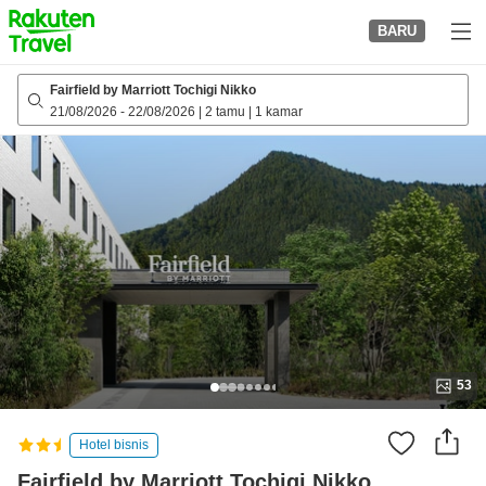
to
BARU
top
page
Fairfield by Marriott Tochigi Nikko
21/08/2026
-
22/08/2026
|
2 tamu
|
1 kamar
53
Hotel bisnis
Fairfield by Marriott Tochigi Nikko