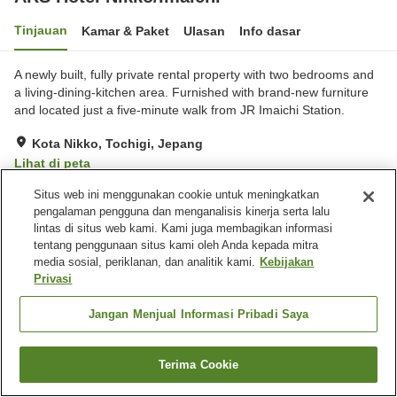
Tinjauan
Kamar & Paket
Ulasan
Info dasar
A newly built, fully private rental property with two bedrooms and
a living-dining-kitchen area. Furnished with brand-new furniture
and located just a five-minute walk from JR Imaichi Station.
Kota Nikko, Tochigi, Jepang
Lihat di peta
Situs web ini menggunakan cookie untuk meningkatkan
Fasilitas properti
pengalaman pengguna dan menganalisis kinerja serta lalu
lintas di situs web kami. Kami juga membagikan informasi
Wi-Fi
Ruang makan
tentang penggunaan situs kami oleh Anda kepada mitra
Parkir gratis
Air panas (tersedia 24 jam)
media sosial, periklanan, dan analitik kami.
Kebijakan
Privasi
Beranda
Jepang
Tochigi
Kota Nikko
Jangan Menjual Informasi Pribadi Saya
ARS Hotel Nikko/Imaichi
Terima Cookie
Cari kamar