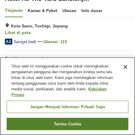
Tinjauan
Kamar & Paket
Ulasan
Info dasar
Kota Sano, Tochigi, Jepang
Lihat di peta
Sangat baik
Ulasan:
115
4.2
Fasilitas properti
Situs web ini menggunakan cookie untuk meningkatkan
Wi-Fi
Benar-benar bebas rokok
pengalaman pengguna dan menganalisis kinerja serta lalu
Area tertentu bisa merokok
Parkir gratis
lintas di situs web kami. Kami juga membagikan informasi
tentang penggunaan situs kami oleh Anda kepada mitra
media sosial, periklanan, dan analitik kami.
Kebijakan
Beranda
Jepang
Tochigi
Kota Sano
Privasi
Hotel R9 The Yard Sanotenjin
Jangan Menjual Informasi Pribadi Saya
Terima Cookie
Cari kamar