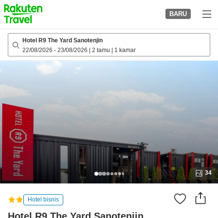
to
BARU
top
page
Hotel R9 The Yard Sanotenjin
22/08/2026
-
23/08/2026
|
2 tamu
|
1 kamar
34
Hotel bisnis
Hotel R9 The Yard Sanotenjin