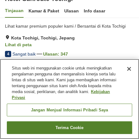
Tinjauan
Kamar & Paket
Ulasan
Info dasar
Lihat kamar premium populer kami / Bersantai di Kota Tochigi
Kota Tochigi, Tochigi, Jepang
Lihat di peta
Sangat baik
Ulasan:
347
4
Situs web ini menggunakan cookie untuk meningkatkan
Fasilitas properti
pengalaman pengguna dan menganalisis kinerja serta lalu
lintas di situs web kami. Kami juga membagikan informasi
Tempat parkir
Pemandian dengan
tentang penggunaan situs kami oleh Anda kepada mitra
bebatuan alami
media sosial, periklanan, dan analitik kami.
Kebijakan
Spa / Salon kecantikan
Restoran
Privasi
Beranda
Jepang
Tochigi
Kota Tochigi
Jangan Menjual Informasi Pribadi Saya
Hotel Sunroute Tochigi
Terima Cookie
Cari kamar