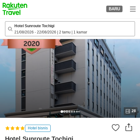
to
BARU
top
page
Hotel Sunroute Tochigi
21/08/2026
-
22/08/2026
|
2 tamu
|
1 kamar
28
Hotel bisnis
Hotel Sunroute Tochigi