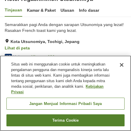
Tinjauan
Kamar & Paket
Ulasan
Info dasar
Semarakkan pagi Anda dengan sarapan Utsunomiya yang lezat!
Rasakan French toast kami yang lezat.
Kota Utsunomiya, Tochigi, Jepang
Lihat di peta
Hebat
Ulasan:
196
4.3
Situs web ini menggunakan cookie untuk meningkatkan
pengalaman pengguna dan menganalisis kinerja serta lalu
Fasilitas properti
lintas di situs web kami. Kami juga membagikan informasi
tentang penggunaan situs kami oleh Anda kepada mitra
Tempat parkir
Spa / Salon kecantikan
media sosial, periklanan, dan analitik kami.
Kebijakan
Restoran
Lounge
Privasi
Beranda
Jepang
Tochigi
Kota Utsunomiya
Jangan Menjual Informasi Pribadi Saya
Hotel Higashinihon Utsunomiya
Terima Cookie
Cari kamar