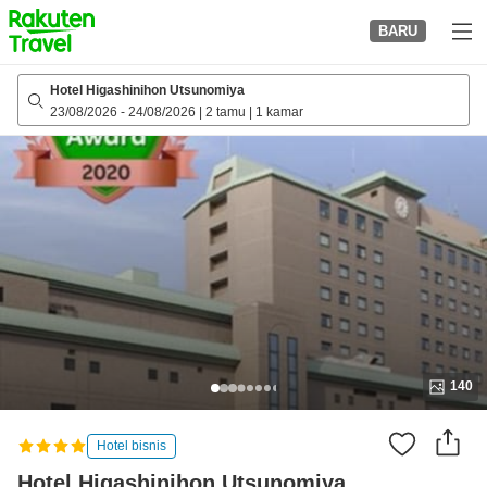
to
BARU
top
page
Hotel Higashinihon Utsunomiya
23/08/2026
-
24/08/2026
|
2 tamu
|
1 kamar
140
Hotel bisnis
Hotel Higashinihon Utsunomiya