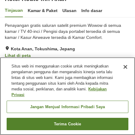
Tinjauan
Kamar & Paket
Ulasan
Info dasar
Penayangan gratis saluran satelit premium Wowow di semua
kamar / TV 40-inci / Pengisi daya portabel tersedia di semua
kamar / Kasur Airweave tersedia di Kamar Comfort.
Kota Anan, Tokushima, Jepang
Lihat di peta
Sangat baik
Ulasan:
370
4.2
Situs web ini menggunakan cookie untuk meningkatkan
pengalaman pengguna dan menganalisis kinerja serta lalu
lintas di situs web kami. Kami juga membagikan informasi
Fasilitas properti
tentang penggunaan situs kami oleh Anda kepada mitra
media sosial, periklanan, dan analitik kami.
Kebijakan
Tempat parkir
Restoran
Privasi
Mesin penjual otomatis
Pemandian besar
Jangan Menjual Informasi Pribadi Saya
Beranda
Jepang
Tokushima
Kota Anan
Hotel Route-Inn Anan
Terima Cookie
Cari kamar