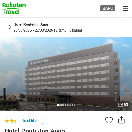
to
BARU
top
page
Hotel Route-Inn Anan
20/08/2026
-
21/08/2026
|
2 tamu
|
1 kamar
53
Hotel bisnis
Hotel Route-Inn Anan