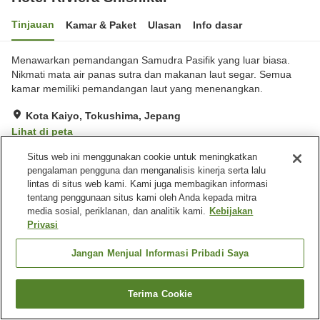
Tinjauan
Kamar & Paket
Ulasan
Info dasar
Menawarkan pemandangan Samudra Pasifik yang luar biasa.
Nikmati mata air panas sutra dan makanan laut segar. Semua
kamar memiliki pemandangan laut yang menenangkan.
Kota Kaiyo, Tokushima, Jepang
Lihat di peta
Hebat
Ulasan:
176
4.3
Situs web ini menggunakan cookie untuk meningkatkan
pengalaman pengguna dan menganalisis kinerja serta lalu
lintas di situs web kami. Kami juga membagikan informasi
Fasilitas properti
tentang penggunaan situs kami oleh Anda kepada mitra
media sosial, periklanan, dan analitik kami.
Kebijakan
Tempat parkir
Mandi jet
Privasi
Sauna
Restoran
Jangan Menjual Informasi Pribadi Saya
Beranda
Jepang
Tokushima
Kota Kaiyo
Hotel Riviera Shishikui
Terima Cookie
Cari kamar