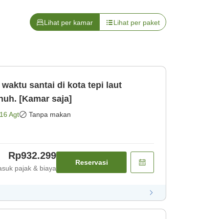
Lihat per kamar
Lihat per paket
aktu santai di kota tepi laut
uh. [Kamar saja]
16 Agt
Tanpa makan
Rp932.299
Reservasi
suk pajak & biaya