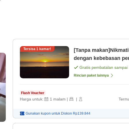
Tersisa
1
kamar!
[Tanpa makan]Nikmati w
dengan kebebasan pen
Gratis pembatalan sampai
Rincian paket lainnya
Flash Voucher
Harga untuk:
1
malam
|
|
Terma
Gunakan kupon untuk
Diskon
Rp139.844