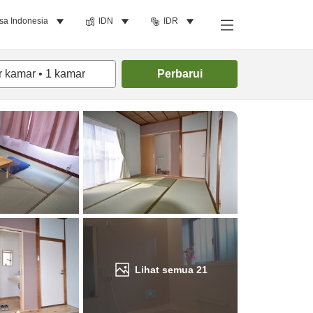
sa Indonesia
IDN
IDR
Cari kamar
r kamar
•
1
kamar
Perbarui
Lihat semua
21