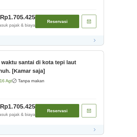
Rp1.705.425
Reservasi
suk pajak & biaya
aktu santai di kota tepi laut
uh. [Kamar saja]
16 Agt
Tanpa makan
Rp1.705.425
Reservasi
suk pajak & biaya