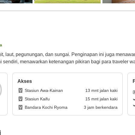
ta
ngit, laut, pegunungan, dan sungai. Penginapan ini juga menaw
hi sendiri, menawarkan ketenangan pikiran bagi para traveler w
Akses
F
Stasiun Awa-Kainan
13
mnt
jalan kaki
Stasiun Kaifu
15
mnt
jalan kaki
Bandara Kochi Ryoma
3
jam
berkendara
i