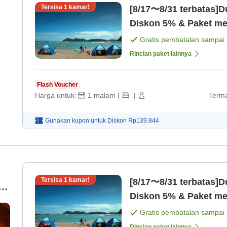
Tersisa
1
kamar!
[8/17〜8/31 terbatas]
Diskon 5% & Paket m
olahraga [Kamar saja]
Gratis pembatalan sampai
Rincian paket lainnya
Flash Voucher
Harga untuk:
1
malam
|
|
Terma
Gunakan kupon untuk
Diskon
Rp139.844
Tersisa
1
kamar!
[8/17〜8/31 terbatas]
Diskon 5% & Paket m
olahraga [Kamar saja]
Gratis pembatalan sampai
Rincian paket lainnya