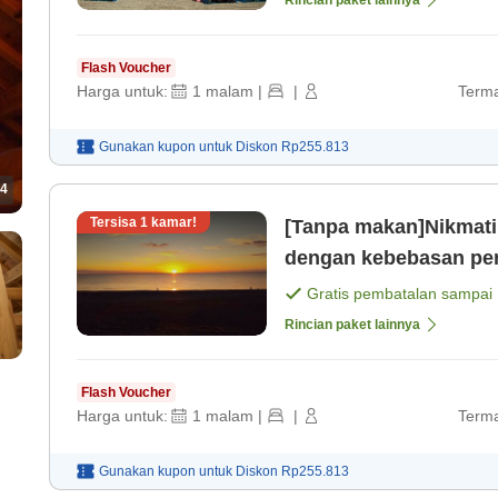
Flash Voucher
Harga untuk:
1
malam
|
|
Terma
Gunakan kupon untuk
Diskon
Rp255.813
4
Tersisa
1
kamar!
[Tanpa makan]Nikmati w
dengan kebebasan pen
Gratis pembatalan sampai
Rincian paket lainnya
Flash Voucher
Harga untuk:
1
malam
|
|
Terma
Gunakan kupon untuk
Diskon
Rp255.813