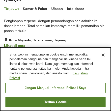
Tinjauan
Kamar & Paket
Ulasan
Info dasar
Penginapan terpencil dengan pemandangan spektakuler ke
dasar lembah. Total sembilan kamarnya memiliki pemandian air
panas terbuka.
Kota Miyoshi, Tokushima, Jepang
Lihat di peta
Luar biasa
Ulasan:
215
4.7
Situs web ini menggunakan cookie untuk meningkatkan
pengalaman pengguna dan menganalisis kinerja serta lalu
lintas di situs web kami. Kami juga membagikan informasi
Fasilitas properti
tentang penggunaan situs kami oleh Anda kepada mitra
media sosial, periklanan, dan analitik kami.
Kebijakan
Tempat parkir
Restoran
Privasi
Makan pribadi
Mesin penjual otomatis
Jangan Menjual Informasi Pribadi Saya
Beranda
Jepang
Tokushima
Kota Miyoshi
Iyabijin
Terima Cookie
Cari kamar