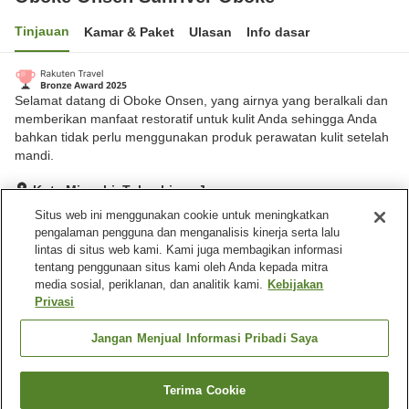
Tinjauan
Kamar & Paket
Ulasan
Info dasar
Selamat datang di Oboke Onsen, yang airnya yang beralkali dan
memberikan manfaat restoratif untuk kulit Anda sehingga Anda
bahkan tidak perlu menggunakan produk perawatan kulit setelah
mandi.
Kota Miyoshi, Tokushima, Jepang
Lihat di peta
Situs web ini menggunakan cookie untuk meningkatkan
pengalaman pengguna dan menganalisis kinerja serta lalu
Hebat
Ulasan:
157
4.3
lintas di situs web kami. Kami juga membagikan informasi
tentang penggunaan situs kami oleh Anda kepada mitra
media sosial, periklanan, dan analitik kami.
Kebijakan
Fasilitas properti
Privasi
Tempat parkir
Sauna
Restoran
Mesin penjual otomatis
Jangan Menjual Informasi Pribadi Saya
Beranda
Jepang
Tokushima
Kota Miyoshi
Terima Cookie
Cari kamar
Oboke Onsen Sunriver Oboke