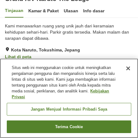
Tinjauan
Kamar & Paket
Ulasan
Info dasar
Kami menawarkan ruang yang unik jauh dari keramaian
kehidupan sehari-hari. Parkir gratis tersedia. Makan malam dan
sarapan dapat dibawa.
Kota Naruto, Tokushima, Jepang
Lihat di peta
Hebat
Ulasan:
346
4.4
Situs web ini menggunakan cookie untuk meningkatkan
pengalaman pengguna dan menganalisis kinerja serta lalu
lintas di situs web kami. Kami juga membagikan informasi
Fasilitas properti
tentang penggunaan situs kami oleh Anda kepada mitra
media sosial, periklanan, dan analitik kami.
Kebijakan
Tempat parkir
Mandi jet
Privasi
Sauna
Spa / Salon kecantikan
Jangan Menjual Informasi Pribadi Saya
Beranda
Jepang
Tokushima
Kota Naruto
Grand XIV Naruto The Lodge
Terima Cookie
Cari kamar