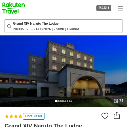
to
BARU
top
page
Grand XIV Naruto The Lodge
20/08/2026
-
21/08/2026
|
2 tamu
|
1 kamar
74
Hotel resor
Grand XIV Naruto The Lodge