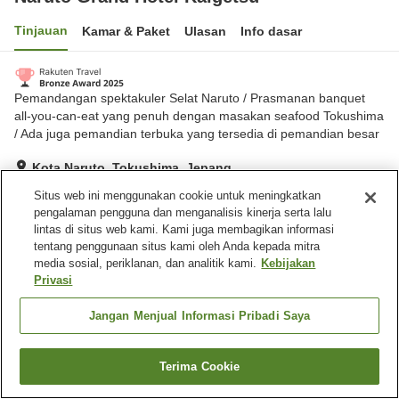
Tinjauan
Kamar & Paket
Ulasan
Info dasar
Pemandangan spektakuler Selat Naruto / Prasmanan banquet
all-you-can-eat yang penuh dengan masakan seafood Tokushima
/ Ada juga pemandian terbuka yang tersedia di pemandian besar
Kota Naruto, Tokushima, Jepang
Lihat di peta
Situs web ini menggunakan cookie untuk meningkatkan
pengalaman pengguna dan menganalisis kinerja serta lalu
Hebat
Ulasan:
565
4.4
lintas di situs web kami. Kami juga membagikan informasi
tentang penggunaan situs kami oleh Anda kepada mitra
media sosial, periklanan, dan analitik kami.
Kebijakan
Fasilitas properti
Privasi
Tempat parkir
Mandi jet
Sauna
Spa / Salon kecantikan
Jangan Menjual Informasi Pribadi Saya
Beranda
Jepang
Tokushima
Kota Naruto
Terima Cookie
Cari kamar
Naruto Grand Hotel Kaigetsu