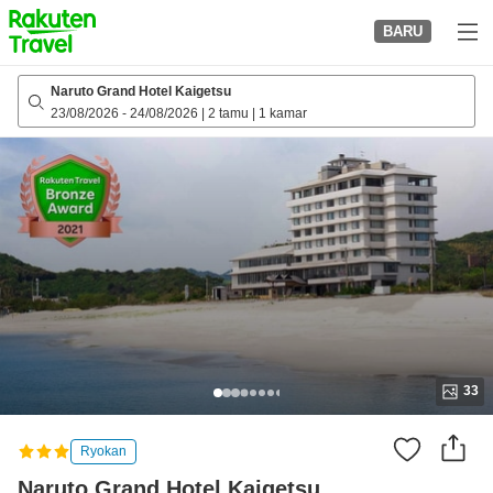
to
BARU
top
page
Naruto Grand Hotel Kaigetsu
23/08/2026
-
24/08/2026
|
2 tamu
|
1 kamar
33
Ryokan
Naruto Grand Hotel Kaigetsu