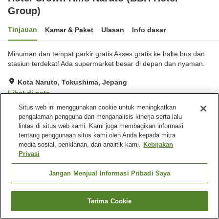
Group)
Tinjauan
Kamar & Paket
Ulasan
Info dasar
Minuman dan tempat parkir gratis Akses gratis ke halte bus dan
stasiun terdekat! Ada supermarket besar di depan dan nyaman.
Kota Naruto, Tokushima, Jepang
Lihat di peta
Situs web ini menggunakan cookie untuk meningkatkan
Sangat baik
Ulasan:
174
3.9
pengalaman pengguna dan menganalisis kinerja serta lalu
lintas di situs web kami. Kami juga membagikan informasi
Fasilitas properti
tentang penggunaan situs kami oleh Anda kepada mitra
media sosial, periklanan, dan analitik kami.
Kebijakan
Tempat parkir
Mesin penjual otomatis
Privasi
Laundry berbayar
Pengiriman ke rumah
Jangan Menjual Informasi Pribadi Saya
Beranda
Jepang
Tokushima
Kota Naruto
Hotel Crown Hills Naruto (BBH Hotel Group)
Terima Cookie
Cari kamar