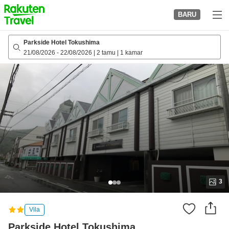
to
BARU
top
page
Parkside Hotel Tokushima
21/08/2026
-
22/08/2026
|
2 tamu
|
1 kamar
3
Vila
Parkside Hotel Tokushima