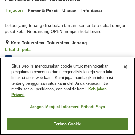
Tinjauan
Kamar & Paket
Ulasan
Info dasar
Lokasi yang tenang di sebelah taman, sementara dekat dengan
pusat kota. Rebranding OPEN menjadi hotel bisnis
Kota Tokushima, Tokushima, Jepang
Lihat di peta
Sangat baik
Ulasan:
116
3.9
Situs web ini menggunakan cookie untuk meningkatkan
pengalaman pengguna dan menganalisis kinerja serta lalu
Beranda
Jepang
Tokushima
Kota Tokushima
lintas di situs web kami. Kami juga membagikan informasi
Parkside Hotel Tokushima
tentang penggunaan situs kami oleh Anda kepada mitra
media sosial, periklanan, dan analitik kami.
Kebijakan
Privasi
Jangan Menjual Informasi Pribadi Saya
Terima Cookie
Cari kamar