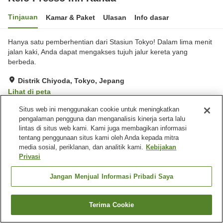
Tinjauan
Kamar & Paket
Ulasan
Info dasar
Hanya satu pemberhentian dari Stasiun Tokyo! Dalam lima menit
jalan kaki, Anda dapat mengakses tujuh jalur kereta yang
berbeda.
Distrik Chiyoda, Tokyo, Jepang
Lihat di peta
Sangat baik
Ulasan:
1,049
4
Situs web ini menggunakan cookie untuk meningkatkan
pengalaman pengguna dan menganalisis kinerja serta lalu
lintas di situs web kami. Kami juga membagikan informasi
Fasilitas properti
tentang penggunaan situs kami oleh Anda kepada mitra
media sosial, periklanan, dan analitik kami.
Kebijakan
Wi-Fi
Spa / Salon kecantikan
Privasi
Mesin penjual otomatis
Microwave bersama
Jangan Menjual Informasi Pribadi Saya
Beranda
Jepang
Tokyo
Distrik Chiyoda
Keio Presso Inn Kanda
Terima Cookie
Cari kamar