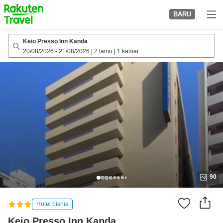
to
BARU
top
page
Keio Presso Inn Kanda
20/08/2026
-
21/08/2026
|
2 tamu
|
1 kamar
90
Hotel bisnis
Keio Presso Inn Kanda