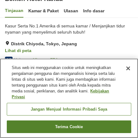
Tinjauan
Kamar & Paket
Ulasan
Info dasar
Kasur Serta No.1 Amerika di semua kamar / Menjanjikan tidur
nyaman yang menyelimuti seluruh tubuh!
Distrik Chiyoda, Tokyo, Jepang
Lihat di peta
Hebat
Ulasan:
774
4.3
Situs web ini menggunakan cookie untuk meningkatkan
pengalaman pengguna dan menganalisis kinerja serta lalu
Fasilitas properti
lintas di situs web kami. Kami juga membagikan informasi
tentang penggunaan situs kami oleh Anda kepada mitra
Pengiriman ke rumah
Mesin penjual otomatis
media sosial, periklanan, dan analitik kami.
Kebijakan
Laundry berbayar
Privasi
Beranda
Jepang
Tokyo
Distrik Chiyoda
Jangan Menjual Informasi Pribadi Saya
Belken Hotel Kanda
Terima Cookie
Cari kamar