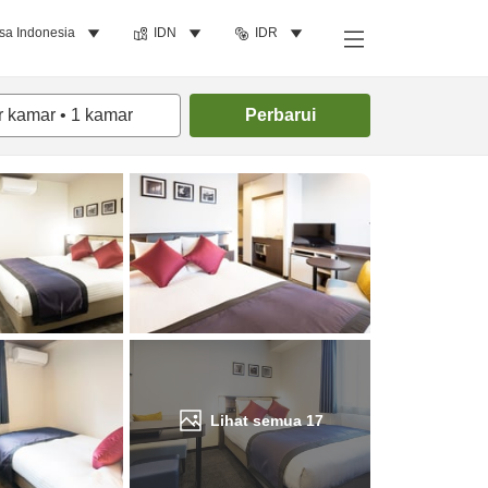
sa Indonesia
IDN
IDR
Cari kamar
r kamar
•
1
kamar
Perbarui
Lihat semua
17