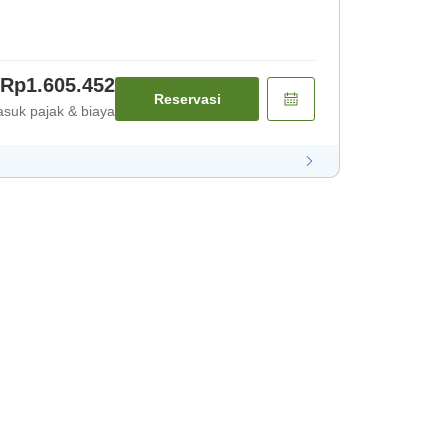
Rp1.605.452
Reservasi
suk pajak & biaya