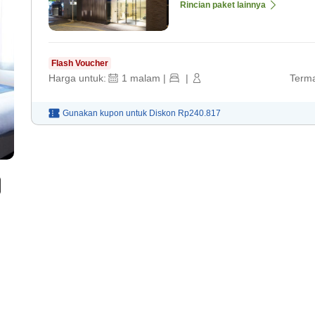
Rincian paket lainnya
Flash Voucher
Harga untuk:
1
malam
|
|
Terma
Gunakan kupon untuk
Diskon
Rp240.817