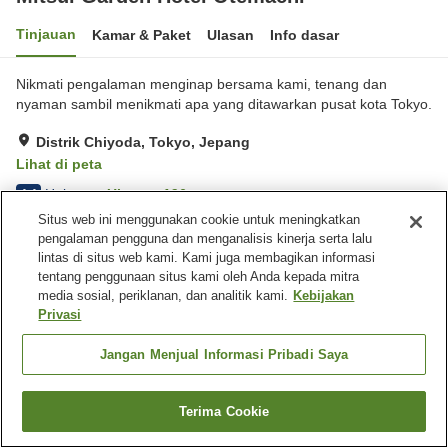
Tinjauan
Kamar & Paket
Ulasan
Info dasar
Nikmati pengalaman menginap bersama kami, tenang dan
nyaman sambil menikmati apa yang ditawarkan pusat kota Tokyo.
Distrik Chiyoda, Tokyo, Jepang
Lihat di peta
Hebat
Ulasan:
196
4.4
Situs web ini menggunakan cookie untuk meningkatkan
pengalaman pengguna dan menganalisis kinerja serta lalu
Fasilitas properti
lintas di situs web kami. Kami juga membagikan informasi
tentang penggunaan situs kami oleh Anda kepada mitra
Wi-Fi
Restoran
media sosial, periklanan, dan analitik kami.
Kebijakan
Laundry
Microwave bersama
Privasi
Beranda
Jepang
Tokyo
Distrik Chiyoda
Jangan Menjual Informasi Pribadi Saya
Mitsui Garden Hotel Otemachi
Terima Cookie
Cari kamar