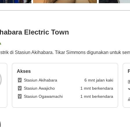
abara Electric Town
a
 Listrik di Stasiun Akihabara. Tikar Simmons digunakan untuk se
Akses
F
Stasiun Akihabara
6
mnt
jalan kaki
Stasiun Awajicho
1
mnt
berkendara
Stasiun Ogawamachi
1
mnt
berkendara
i