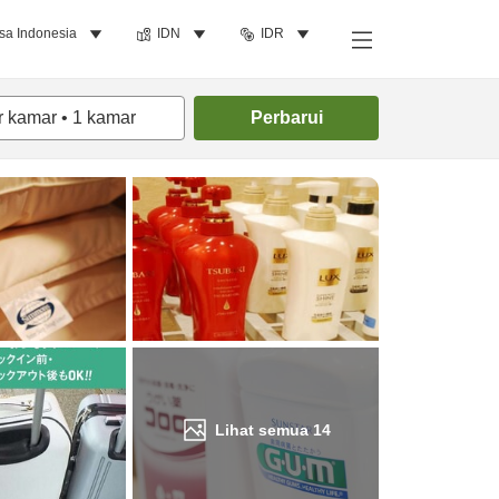
sa Indonesia
IDN
IDR
Cari kamar
r kamar
•
1
kamar
Perbarui
Lihat semua
14