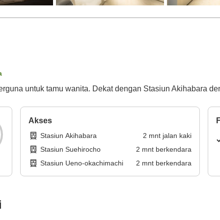
a
ng berguna untuk tamu wanita. Dekat dengan Stasiun Akihabara 
Akses
F
Stasiun Akihabara
2
mnt
jalan kaki
Stasiun Suehirocho
2
mnt
berkendara
Stasiun Ueno-okachimachi
2
mnt
berkendara
i