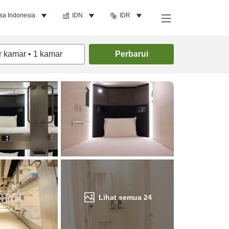
sa Indonesia
IDN
IDR
Cari kamar
r kamar
•
1
kamar
Perbarui
Lihat semua
24