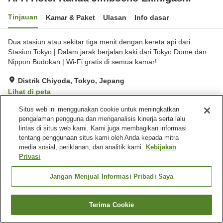
Tinjauan
Kamar & Paket
Ulasan
Info dasar
Dua stasiun atau sekitar tiga menit dengan kereta api dari
Stasiun Tokyo | Dalam jarak berjalan kaki dari Tokyo Dome dan
Nippon Budokan | Wi-Fi gratis di semua kamar!
Distrik Chiyoda, Tokyo, Jepang
Lihat di peta
Sangat baik
Ulasan:
567
4.2
Situs web ini menggunakan cookie untuk meningkatkan
pengalaman pengguna dan menganalisis kinerja serta lalu
lintas di situs web kami. Kami juga membagikan informasi
Fasilitas properti
tentang penggunaan situs kami oleh Anda kepada mitra
media sosial, periklanan, dan analitik kami.
Kebijakan
Tempat parkir
Spa / Salon kecantikan
Privasi
Mesin penjual otomatis
Pengiriman ke rumah
Jangan Menjual Informasi Pribadi Saya
Beranda
Jepang
Tokyo
Distrik Chiyoda
APA Hotel Kanda Jimbocho Ekihigashi
Terima Cookie
Cari kamar