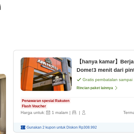
i
【hanya kamar】Berjal
Dome!3 menit dari pin
[Kamar saja]
Gratis pembatalan sampai
Rincian paket lainnya
Penawaran spesial Rakuten
Flash Voucher
Harga untuk:
1
malam
|
|
Terma
Gunakan 2 kupon untuk
Diskon
Rp308.992