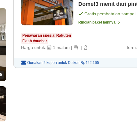
Dome!3 menit dari pin
[Kamar saja]
Gratis pembatalan sampai
Rincian paket lainnya
Penawaran spesial Rakuten
Flash Voucher
Harga untuk:
1
malam
|
|
Terma
Gunakan 2 kupon untuk
Diskon
Rp422.165
5