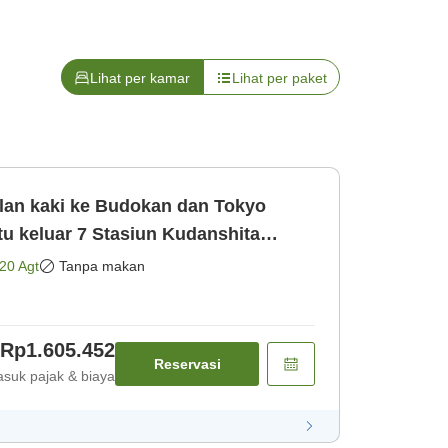
Lihat per kamar
Lihat per paket
an kaki ke Budokan dan Tokyo
tu keluar 7 Stasiun Kudanshita
20 Agt
Tanpa makan
Rp1.605.452
Reservasi
suk pajak & biaya