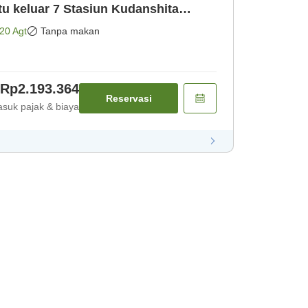
tu keluar 7 Stasiun Kudanshita
20 Agt
Tanpa makan
Rp2.193.364
Reservasi
suk pajak & biaya