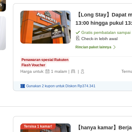
5
【Long Stay】Dapat men
13:00 hingga pukul 13
Gratis pembatalan sampai
Check-in lebih awal
Rincian paket lainnya
Penawaran spesial Rakuten
Flash Voucher
Harga untuk:
1
malam
|
|
Terma
Gunakan 2 kupon untuk
Diskon
Rp374.341
Tersisa
1
kamar!
【hanya kamar】Berjal