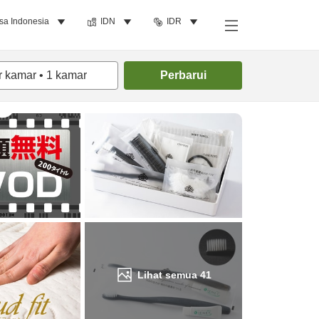
sa Indonesia
IDN
IDR
Cari kamar
r kamar
•
1
kamar
Perbarui
Lihat semua
41