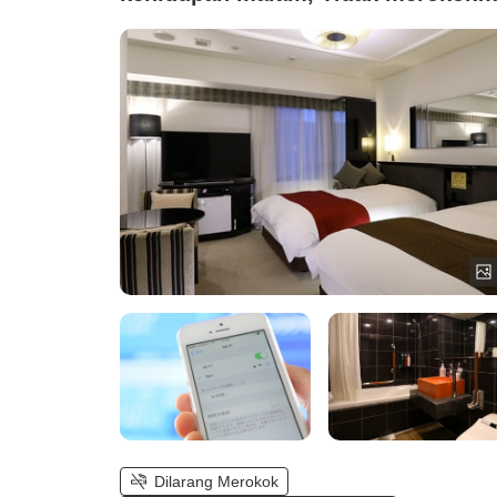
(Kamar twin deluxe bebas asap
rokok)
Dilarang Merokok