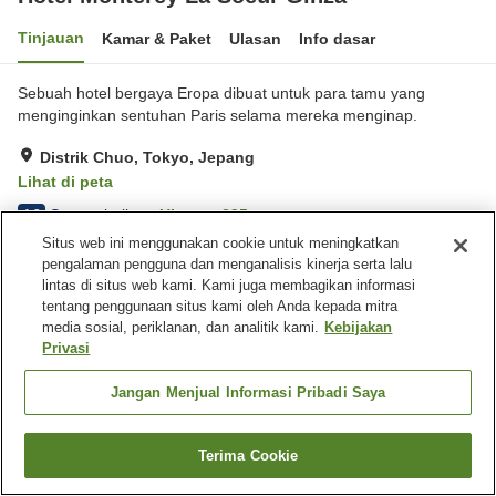
Tinjauan
Kamar & Paket
Ulasan
Info dasar
Sebuah hotel bergaya Eropa dibuat untuk para tamu yang
menginginkan sentuhan Paris selama mereka menginap.
Distrik Chuo, Tokyo, Jepang
Lihat di peta
Sangat baik
Ulasan:
295
4.2
Situs web ini menggunakan cookie untuk meningkatkan
pengalaman pengguna dan menganalisis kinerja serta lalu
Fasilitas properti
lintas di situs web kami. Kami juga membagikan informasi
tentang penggunaan situs kami oleh Anda kepada mitra
Tempat parkir
Spa / Salon kecantikan
media sosial, periklanan, dan analitik kami.
Kebijakan
Restoran
Pengiriman ke rumah
Privasi
Beranda
Jepang
Tokyo
Distrik Chuo
Jangan Menjual Informasi Pribadi Saya
Hotel Monterey La Soeur Ginza
Terima Cookie
Cari kamar