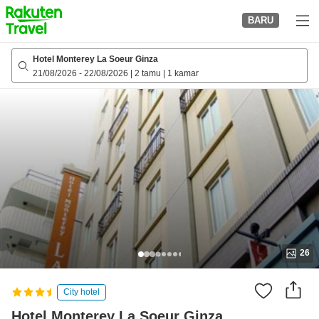
to
BARU
top
page
Hotel Monterey La Soeur Ginza
21/08/2026
-
22/08/2026
|
2 tamu
|
1 kamar
26
City hotel
Hotel Monterey La Soeur Ginza