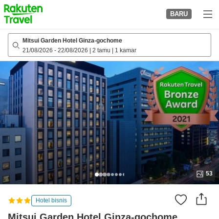
to
BARU
top
page
Mitsui Garden Hotel Ginza-gochome
21/08/2026
-
22/08/2026
|
2 tamu
|
1 kamar
53
Hotel bisnis
Mitsui Garden Hotel Ginza-gochome