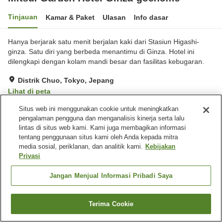
Tinjauan
Kamar & Paket
Ulasan
Info dasar
Hanya berjarak satu menit berjalan kaki dari Stasiun Higashi-
ginza. Satu diri yang berbeda menantimu di Ginza. Hotel ini
dilengkapi dengan kolam mandi besar dan fasilitas kebugaran.
Distrik Chuo, Tokyo, Jepang
Lihat di peta
Hebat
Ulasan:
372
4.5
Situs web ini menggunakan cookie untuk meningkatkan
pengalaman pengguna dan menganalisis kinerja serta lalu
lintas di situs web kami. Kami juga membagikan informasi
Fasilitas properti
tentang penggunaan situs kami oleh Anda kepada mitra
media sosial, periklanan, dan analitik kami.
Kebijakan
Gym / Klub kebugaran
Restoran
Privasi
Mesin penjual otomatis
Pemandian besar
Jangan Menjual Informasi Pribadi Saya
Beranda
Jepang
Tokyo
Distrik Chuo
Mitsui Garden Hotel Ginza-gochome
Terima Cookie
Cari kamar