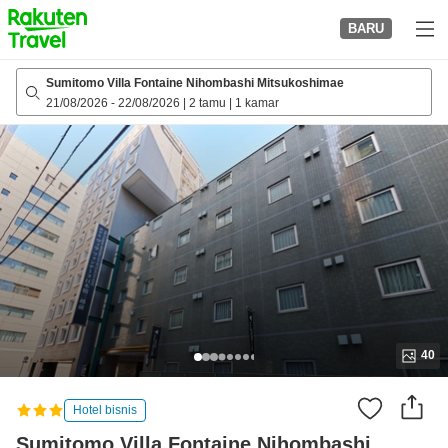
to
BARU
top
page
Sumitomo Villa Fontaine Nihombashi Mitsukoshimae
21/08/2026
-
22/08/2026
|
2 tamu
|
1 kamar
40
Hotel bisnis
Sumitomo Villa Fontaine Nihombashi