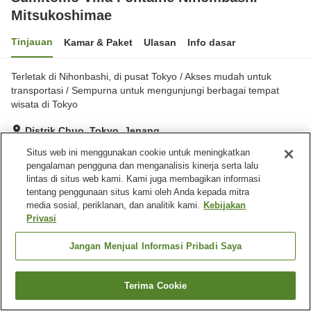
Mitsukoshimae
Tinjauan
Kamar & Paket
Ulasan
Info dasar
Terletak di Nihonbashi, di pusat Tokyo / Akses mudah untuk
transportasi / Sempurna untuk mengunjungi berbagai tempat
wisata di Tokyo
Distrik Chuo, Tokyo, Jepang
Lihat di peta
Situs web ini menggunakan cookie untuk meningkatkan
pengalaman pengguna dan menganalisis kinerja serta lalu
Baik
Ulasan:
146
3.7
lintas di situs web kami. Kami juga membagikan informasi
tentang penggunaan situs kami oleh Anda kepada mitra
media sosial, periklanan, dan analitik kami.
Kebijakan
Fasilitas properti
Privasi
Wi-Fi
Mesin penjual otomatis
Microwave bersama
Laundry berbayar
Jangan Menjual Informasi Pribadi Saya
Beranda
Jepang
Tokyo
Distrik Chuo
Terima Cookie
Cari kamar
Sumitomo Villa Fontaine Nihombashi Mitsukoshimae