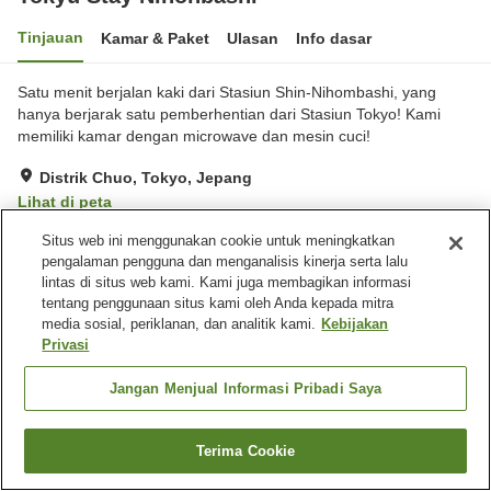
Tinjauan
Kamar & Paket
Ulasan
Info dasar
Satu menit berjalan kaki dari Stasiun Shin-Nihombashi, yang
hanya berjarak satu pemberhentian dari Stasiun Tokyo! Kami
memiliki kamar dengan microwave dan mesin cuci!
Distrik Chuo, Tokyo, Jepang
Lihat di peta
Sangat baik
Ulasan:
237
4.1
Situs web ini menggunakan cookie untuk meningkatkan
pengalaman pengguna dan menganalisis kinerja serta lalu
lintas di situs web kami. Kami juga membagikan informasi
Fasilitas properti
tentang penggunaan situs kami oleh Anda kepada mitra
media sosial, periklanan, dan analitik kami.
Kebijakan
Spa / Salon kecantikan
Mesin penjual otomatis
Privasi
Pengiriman ke rumah
Cuci kering
Jangan Menjual Informasi Pribadi Saya
Beranda
Jepang
Tokyo
Distrik Chuo
Tokyu Stay Nihonbashi
Terima Cookie
Cari kamar