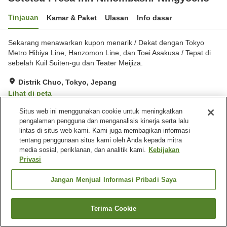
Tinjauan
Kamar & Paket
Ulasan
Info dasar
Sekarang menawarkan kupon menarik / Dekat dengan Tokyo
Metro Hibiya Line, Hanzomon Line, dan Toei Asakusa / Tepat di
sebelah Kuil Suiten-gu dan Teater Meijiza.
Distrik Chuo, Tokyo, Jepang
Lihat di peta
Sangat baik
Ulasan:
134
4.3
Situs web ini menggunakan cookie untuk meningkatkan
pengalaman pengguna dan menganalisis kinerja serta lalu
lintas di situs web kami. Kami juga membagikan informasi
Fasilitas properti
tentang penggunaan situs kami oleh Anda kepada mitra
media sosial, periklanan, dan analitik kami.
Kebijakan
Spa / Salon kecantikan
Lounge
Privasi
Mesin penjual otomatis
Laundry berbayar
Jangan Menjual Informasi Pribadi Saya
Beranda
Jepang
Tokyo
Distrik Chuo
Sotetsu Fresa Inn Nihombashi-Ningyocho
Terima Cookie
Cari kamar