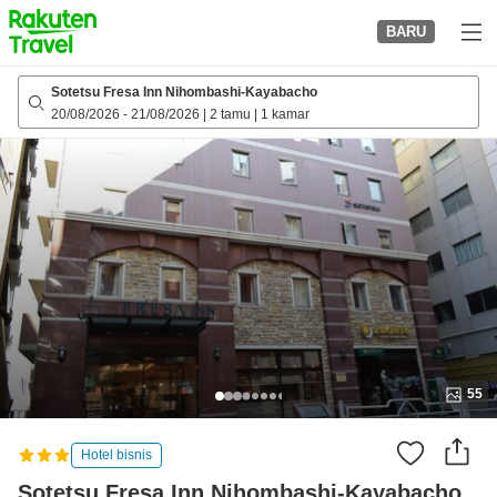
to
BARU
top
page
Sotetsu Fresa Inn Nihombashi-Kayabacho
20/08/2026
-
21/08/2026
|
2 tamu
|
1 kamar
55
Hotel bisnis
Sotetsu Fresa Inn Nihombashi-Kayabacho