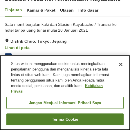
Tinjauan
Kamar & Paket
Ulasan
Info dasar
Satu menit berjalan kaki dari Stasiun Kayabacho / Transisi ke
hotel tanpa uang tunai mulai 28 Januari 2021
Distrik Chuo, Tokyo, Jepang
Lihat di peta
Sangat baik
Ulasan:
188
4.2
Situs web ini menggunakan cookie untuk meningkatkan
pengalaman pengguna dan menganalisis kinerja serta lalu
Beranda
Jepang
Tokyo
Distrik Chuo
lintas di situs web kami. Kami juga membagikan informasi
Sotetsu Fresa Inn Nihombashi-Kayabacho
tentang penggunaan situs kami oleh Anda kepada mitra
media sosial, periklanan, dan analitik kami.
Kebijakan
Privasi
Jangan Menjual Informasi Pribadi Saya
Terima Cookie
Cari kamar